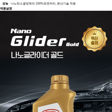
분류
엔진오일
제품명
[나노글라이더 골드] 프리미엄 합성유 엔진오일 5W30
특징
100% 합성기유에 최신 유럽형 첨가제 기술 적용
효과
출력향상,연비향상,매연감소,소음진동감소,내마모성향상
성능
나노탄소결정체의 100%표면처리, 분산기술 적용
제품설명