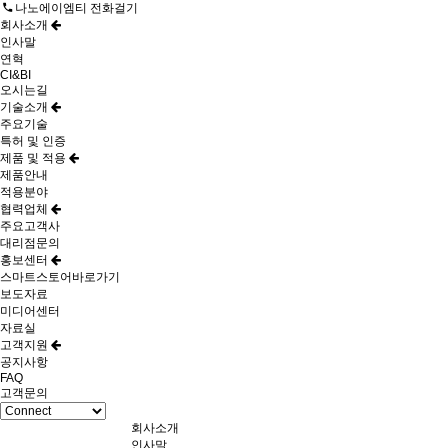
나노에이엠티 전화걸기
회사소개
인사말
연혁
CI&BI
오시는길
기술소개
주요기술
특허 및 인증
제품 및 적용
제품안내
적용분야
협력업체
주요고객사
대리점문의
홍보센터
스마트스토어바로가기
보도자료
미디어센터
자료실
고객지원
공지사항
FAQ
고객문의
회사소개
인사말