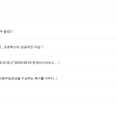
% 달성]
펀딩 _프로렉스21 성공적인 마감'
 예고” [2020.08.10 한국미디어뉴스…
통상자원부장관상을 수상하는 쾌거를 거두다.