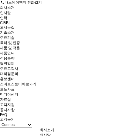
나노에이엠티 전화걸기
회사소개
인사말
연혁
CI&BI
오시는길
기술소개
주요기술
특허 및 인증
제품 및 적용
제품안내
적용분야
협력업체
주요고객사
대리점문의
홍보센터
스마트스토어바로가기
보도자료
미디어센터
자료실
고객지원
공지사항
FAQ
고객문의
회사소개
인사말